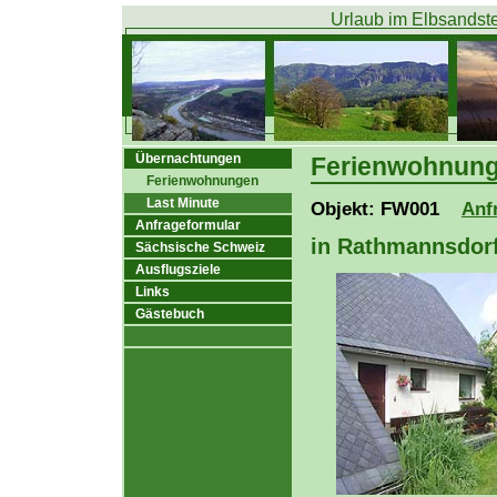
Urlaub im Elbsandste
Übernachtungen
Ferienwohnun
Ferienwohnungen
Last Minute
Objekt: FW001
Anf
Anfrageformular
in Rathmannsdor
Sächsische Schweiz
Ausflugsziele
Links
Gästebuch